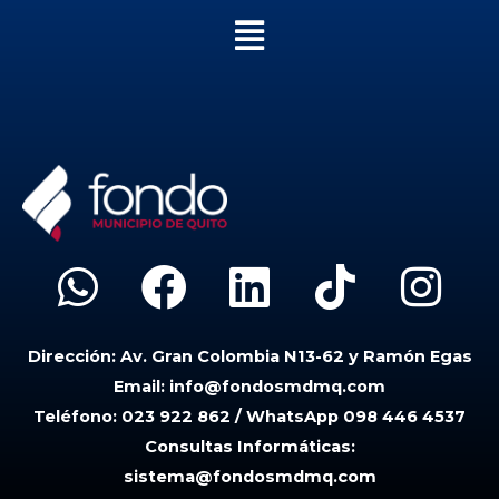
Menú
W
F
L
T
I
h
a
i
i
n
Dirección:
Av. Gran Colombia N13-62 y Ramón Egas
a
c
n
k
s
Email:
info@fondosmdmq.com
t
e
k
t
t
Teléfono:
023 922 862 / WhatsApp 098 446 4537
Consultas Informáticas:
s
b
e
o
a
sistema@fondosmdmq.com