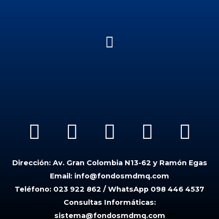
Menú
W
F
L
T
I
h
a
i
i
n
Dirección:
Av. Gran Colombia N13-62 y Ramón Egas
a
c
n
k
s
Email:
info@fondosmdmq.com
t
e
k
t
t
Teléfono:
023 922 862 / WhatsApp 098 446 4537
Consultas Informáticas:
s
b
e
o
a
sistema@fondosmdmq.com