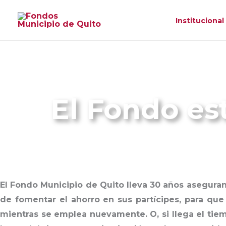
Ir
Institucional
al
contenido
El Fondo es
El
Fondo Municipio de Quito
lleva 30 años asegurand
de fomentar el ahorro en sus partícipes, para qu
mientras se emplea nuevamente. O, si llega el tiemp