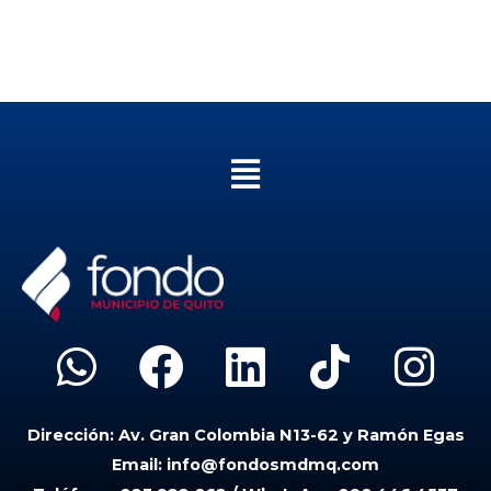
Menú
W
F
L
T
I
h
a
i
i
n
Dirección:
Av. Gran Colombia N13-62 y Ramón Egas
a
c
n
k
s
Email:
info@fondosmdmq.com