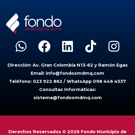
W
F
L
T
I
h
a
i
i
n
Dirección:
Av. Gran Colombia N13-62 y Ramón Egas
a
c
n
k
s
Email:
info@fondosmdmq.com
t
e
k
t
t
Teléfono:
023 922 862 / WhatsApp 098 446 4537
Consultas Informáticas:
s
b
e
o
a
sistema@fondosmdmq.com
a
o
d
k
g
p
o
i
r
p
k
n
a
Derechos Reservados © 2026 Fondo Municipio de