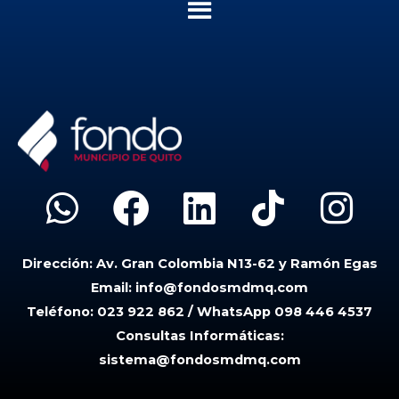
W
F
L
T
I
h
a
i
i
n
Dirección:
Av. Gran Colombia N13-62 y Ramón Egas
a
c
n
k
s
Email:
info@fondosmdmq.com
t
e
k
t
t
Teléfono:
023 922 862 / WhatsApp 098 446 4537
Consultas Informáticas:
s
b
e
o
a
sistema@fondosmdmq.com
a
o
d
k
g