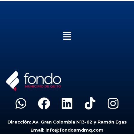
Menú
W
F
L
T
I
h
a
i
i
n
Dirección:
Av. Gran Colombia N13-62 y Ramón Egas
a
c
n
k
s
Email:
info@fondosmdmq.com