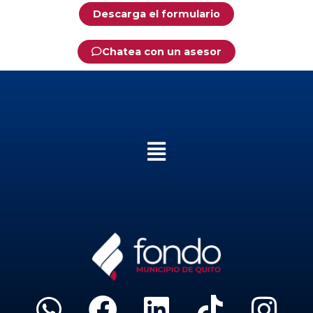
Descarga el formulario
Chatea con un asesor
Menú
W
F
L
T
I